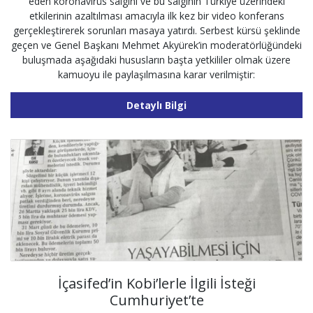
eden koronavirüs salgını ve bu salgının Türkiye üzerindeki
etkilerinin azaltılması amacıyla ilk kez bir video konferans
gerçekleştirerek sorunları masaya yatırdı. Serbest kürsü şeklinde
geçen ve Genel Başkanı Mehmet Akyürek’in moderatörlüğündeki
buluşmada aşağıdaki hususların başta yetkililer olmak üzere
kamuoyu ile paylaşılmasına karar verilmiştir:
Detaylı Bilgi
İçasifed’in Kobi’lerle İlgili İsteği
Cumhuriyet’te