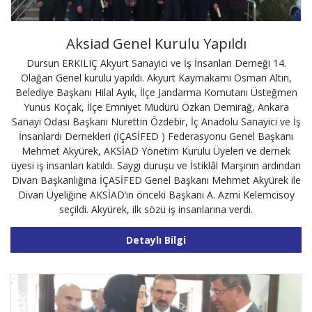
Aksiad Genel Kurulu Yapıldı
Dursun ERKILIÇ Akyurt Sanayici ve İş İnsanları Derneği 14.
Olağan Genel kurulu yapıldı. Akyurt Kaymakamı Osman Altın,
Belediye Başkanı Hilal Ayık, İlçe Jandarma Komutanı Üsteğmen
Yunus Koçak, İlçe Emniyet Müdürü Özkan Demirağ, Ankara
Sanayi Odası Başkanı Nurettin Özdebir, İç Anadolu Sanayici ve İş
İnsanlardı Dernekleri (İÇASİFED ) Federasyonu Genel Başkanı
Mehmet Akyürek, AKSİAD Yönetim Kurulu Üyeleri ve dernek
üyesi iş insanları katıldı. Saygı duruşu ve İstiklâl Marşının ardından
Divan Başkanlığına İÇASİFED Genel Başkanı Mehmet Akyürek ile
Divan Üyeliğine AKSİAD’ın önceki Başkanı A. Azmi Kelemcisoy
seçildi. Akyürek, ilk sözü iş insanlarına verdi.
Detaylı Bilgi