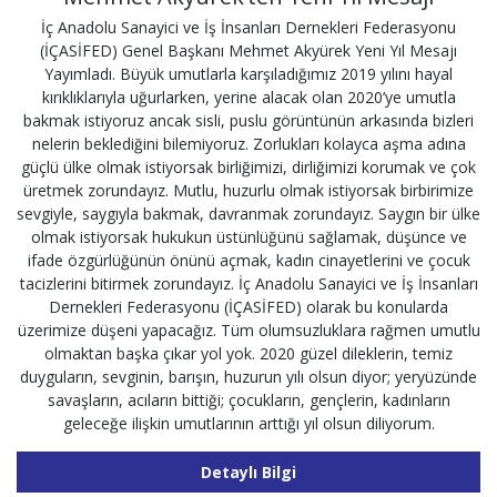
İç Anadolu Sanayici ve İş İnsanları Dernekleri Federasyonu
(İÇASİFED) Genel Başkanı Mehmet Akyürek Yeni Yıl Mesajı
Yayımladı. Büyük umutlarla karşıladığımız 2019 yılını hayal
kırıklıklarıyla uğurlarken, yerine alacak olan 2020’ye umutla
bakmak istiyoruz ancak sisli, puslu görüntünün arkasında bizleri
nelerin beklediğini bilemiyoruz. Zorlukları kolayca aşma adına
güçlü ülke olmak istiyorsak birliğimizi, dirliğimizi korumak ve çok
üretmek zorundayız. Mutlu, huzurlu olmak istiyorsak birbirimize
sevgiyle, saygıyla bakmak, davranmak zorundayız. Saygın bir ülke
olmak istiyorsak hukukun üstünlüğünü sağlamak, düşünce ve
ifade özgürlüğünün önünü açmak, kadın cinayetlerini ve çocuk
tacizlerini bitirmek zorundayız. İç Anadolu Sanayici ve İş İnsanları
Dernekleri Federasyonu (İÇASİFED) olarak bu konularda
üzerimize düşeni yapacağız. Tüm olumsuzluklara rağmen umutlu
olmaktan başka çıkar yol yok. 2020 güzel dileklerin, temiz
duyguların, sevginin, barışın, huzurun yılı olsun diyor; yeryüzünde
savaşların, acıların bittiği; çocukların, gençlerin, kadınların
geleceğe ilişkin umutlarının arttığı yıl olsun diliyorum.
Detaylı Bilgi