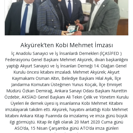
Akyürek’ten Kobi Mehmet İmzası
İç Anadolu Sanayici ve İş İnsanlardı Dernekleri (İÇASİFED )
Federasyonu Genel Başkanı Mehmet Akyürek, divan başkanlığını
yaptığı Akyurt Sanayici ve İş İnsanları Derneği 14. Olağan Genel
Kurulu öncesi kitabını imzaladı. Mehmet Akyürek; Akyurt
Kaymakamı Osman Altın, Belediye Başkanı Hilal Ayık, İlçe
Jandarma Komutanı Üsteğmen Yunus Koçak, İlçe Emniyet
Müdürü Özkan Demirağ, Ankara Sanayi Odası Başkanı Nurettin
Özdebir, AKSİAD Genel Başkanı Ali Tekin Çelik ve Yönetim Kurulu
Üyeleri ile dernek üyesi iş insanlarına Kobi Mehmet Kitabını
imzalayarak takdim etti. Akyürek, hayatını anlattığı Kobi Mehmet
kitabını Ankara Kitap Fuarında da imzalamış ve imza günü büyük
ilgi görmüştü. Kitap ile ilgili olarak 20 Mart 2020 Cuma günü
ASO’da, 15 Nisan Çarşamba günü ATO’da imza günleri