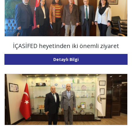
İÇASİFED heyetinden iki önemli ziyaret
Detaylı Bilgi