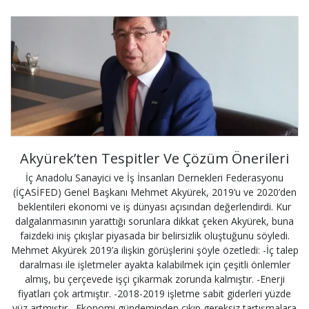
Akyürek’ten Tespitler Ve Çözüm Önerileri
İç Anadolu Sanayici ve İş İnsanları Dernekleri Federasyonu
(İÇASİFED) Genel Başkanı Mehmet Akyürek, 2019’u ve 2020’den
beklentileri ekonomi ve iş dünyası açısından değerlendirdi. Kur
dalgalanmasının yarattığı sorunlara dikkat çeken Akyürek, buna
faizdeki iniş çıkışlar piyasada bir belirsizlik oluştuğunu söyledi.
Mehmet Akyürek 2019’a ilişkin görüşlerini şöyle özetledi: -İç talep
daralması ile işletmeler ayakta kalabilmek için çeşitli önlemler
almış, bu çerçevede işçi çıkarmak zorunda kalmıştır. -Enerji
fiyatları çok artmıştır. -2018-2019 işletme sabit giderleri yüzde
yüz artmıştır. -Ekonomi gündeminden çıkıp gereksiz tartışmalara