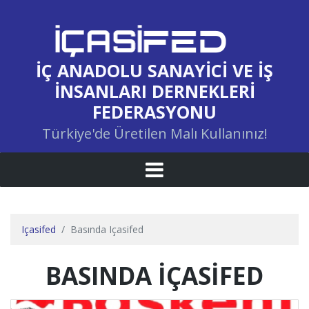
İÇ ANADOLU SANAYICI VE İŞ
İNSANLARI DERNEKLERI
FEDERASYONU
Türkiye'de Üretilen Malı Kullanınız!
Içasifed
Basında Içasifed
BASINDA İÇASİFED