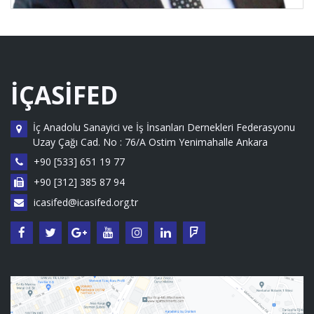
İÇASİFED
İç Anadolu Sanayici ve İş İnsanları Dernekleri Federasyonu
Uzay Çağı Cad. No : 76/A Ostim Yenimahalle Ankara
+90 [533] 651 19 77
+90 [312] 385 87 94
icasifed@icasifed.org.tr