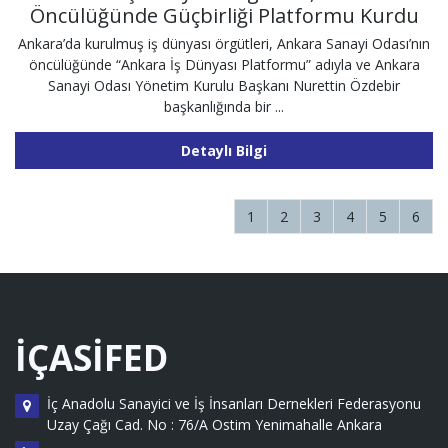
Öncülüğünde Güçbirliği Platformu Kurdu
Ankara’da kurulmuş iş dünyası örgütleri, Ankara Sanayi Odası’nın
öncülüğünde “Ankara İş Dünyası Platformu” adıyla ve Ankara
Sanayi Odası Yönetim Kurulu Başkanı Nurettin Özdebir
başkanlığında bir ...
Detaylı Bilgi
1
2
3
4
5
6
İÇASİFED
İç Anadolu Sanayici ve İş İnsanları Dernekleri Federasyonu
Uzay Çağı Cad. No : 76/A Ostim Yenimahalle Ankara