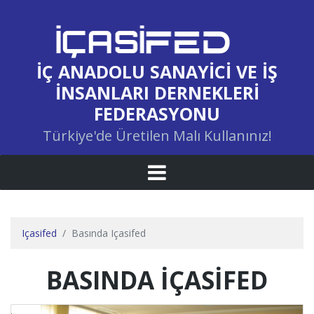
İÇ ANADOLU SANAYICI VE İŞ
İNSANLARI DERNEKLERI
FEDERASYONU
Türkiye'de Üretilen Malı Kullanınız!
Içasifed
Basında Içasifed
BASINDA İÇASİFED