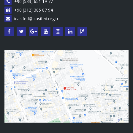
+90 [533] 651 19 77
+90 [312] 385 87 94
icasifed@icasifed.org.tr