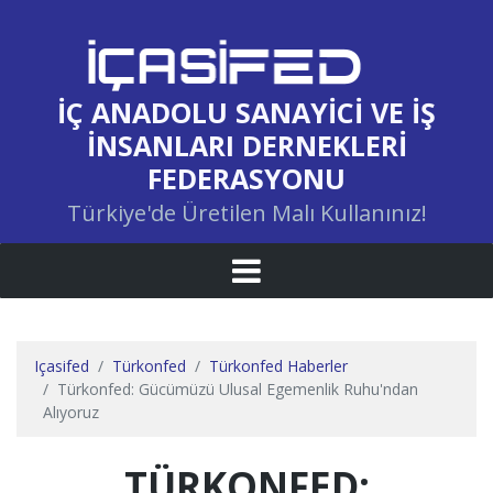
İÇ ANADOLU SANAYICI VE İŞ
İNSANLARI DERNEKLERI
FEDERASYONU
Türkiye'de Üretilen Malı Kullanınız!
Içasifed
Türkonfed
Türkonfed Haberler
Türkonfed: Gücümüzü Ulusal Egemenlik Ruhu'ndan
Alıyoruz
TÜRKONFED: