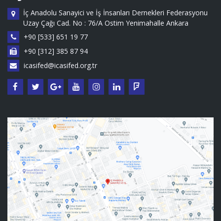
İç Anadolu Sanayici ve İş İnsanları Dernekleri Federasyonu
Uzay Çağı Cad. No : 76/A Ostim Yenimahalle Ankara
+90 [533] 651 19 77
+90 [312] 385 87 94
icasifed@icasifed.org.tr