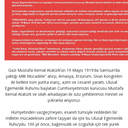
Gazi Mustafa Kemal Atatürk’ün 19 Mayıs 1919’da Samsun’da
yaktığı Milli Mücadele” ateşi, Amasya, Erzurum, Sivas kongreleri
ile birlikte tüm yurtta inanç, azim ve cesaret yarattı. Ulusal
Egemenlik Ruhu’nu başlatan Cumhuriyetimizin kurucusu Mustafa
Kemal Atatürk ve silah arkadaşları ile aziz şehitlerimizi minnet ve
şükranla anıyoruz.
Hürriyetinden vazgeçmeyen, esareti tümüyle reddeden bir
milletin mücadelesini zafere taşıyan da işte bu Ulusal Egemenlik
Ruhu’ydu. 100 yıl önce, bağımsızlık ve özgürlük için tek yürek