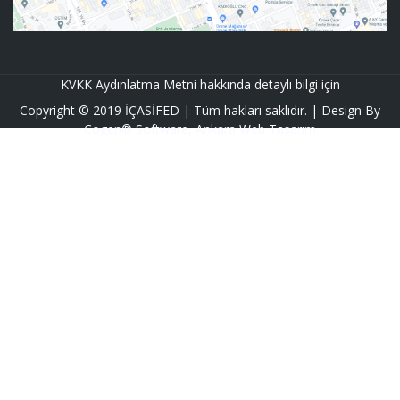
KVKK Aydınlatma Metni hakkında detaylı bilgi için
Copyright ©
2019
İÇASİFED
| Tüm hakları saklıdır. | Design By
Cogen® Software
,
Ankara Web Tasarım