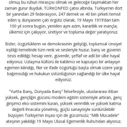
olmuş bu ruhun mirasçısı olmak ve geleceğe taşımaktan her
zaman gurur duyduk. TÜRKONFED çatısı altında, Türkiye’nin dört
bir yanından 29 federasyon, 247 dernek ve 40 bin şirketi temsil
eden iş dünyasının çatı örgütü olarak, 19 Mayıs 1919’dan tam
100 yıl sonra bugün, yeniden aynı azim, kararlılık ve inançla;
ülkemiz için çalışıyor, üretiyor ve topluma değer yaratıyoruz.
Bizler, özgürlüklerin ve demokrasinin geliştiği, toplumsal cinsiyet
eşitliği temelinde tüm renk ve sesleriyle huzur, barış ve güvenin
tesis edildiği; hesap verir, güvenilir, şeffaf ve adil bir ülke hayal
ediyoruz. Uzlaşma kültürü ile katılımcı ve kapsayıcı bir anlayışın
egemen kılındığı, fikir ve ifade özgürlüğü başta olmak üzere yargı
bağımsızlığı ve hukukun üstünlüğünün sağlandığı bir ülke hayal
ediyoruz.
“Yurtta Barış, Dünyada Barış” felsefesiyle, uluslararası itibarı
yüksek, gençliğin gücünü modern eğitim sistemiyle artıran, genç
girişimci eko-sistemini kuran, yüksek verimlilik ve yüksek katma
değerli ihracata yönelmiş, güçlü sanayisiyle sürdürülebilir
büyüyen Türkiye’nin inşası için de gücümüzü; “Milli Mücadele”
ateşinin yakıldığı 19 Mayıs Ulusal Egemenlik Ruhu’ndan alıyoruz.