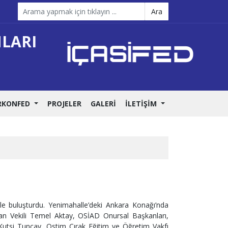
Ara
NLARI
RKONFED
PROJELER
GALERİ
İLETİŞİM
ile buluşturdu. Yenimahalle’deki Ankara Konağı’nda
an Vekili Temel Aktay, OSİAD Onursal Başkanları,
utsi Tuncay, Ostim Çırak Eğitim ve Öğretim Vakfı