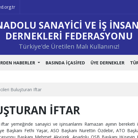
d.org.tr
NADOLU SANAYICI VE İŞ İNSA
DERNEKLERI FEDERASYONU
Türkiye'de Üretilen Malı Kullanınız!
ERDEN HABERLER
BASINDA İÇASİFED
ÜYE DERNEKLER
TÜ
cileri Buluşturan Iftar
UŞTURAN İFTAR
 iftar yemeğinde sanayici ve işinsanlarını Ramazan ayının bereketi 
ediye Başkanı Fethi Yaşar, ASO Başkanı Nurettin Özdebir, ATO Başk
ederasyonu Başkanı Mehmet Akyürek, Anadolu OSB Başkanı Hüseyin K