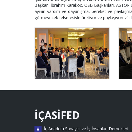
Başkanı İbrahim Karakoç, OSB Başkanları, ASTOP Ü
ayının yardım ve dayanışma, bereket ve paylaşma, n
görmeyecek felsefesiyle üretiyor ve paylaşıyoruz” d
İÇASİFED
İç Anadolu Sanayici ve İş İnsanları Dernekleri