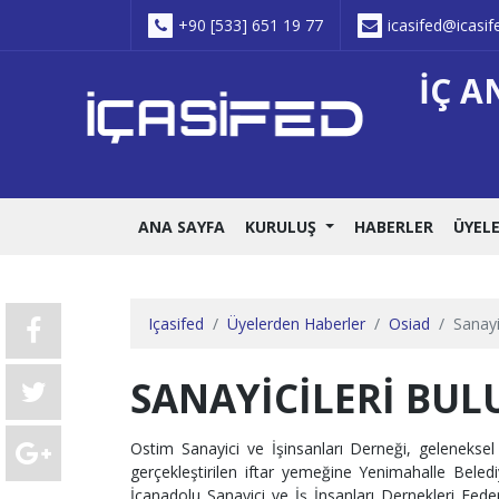
+90 [533] 651 19 77
icasifed@icasife
İÇ A
ANA SAYFA
KURULUŞ
HABERLER
ÜYEL
Içasifed
Üyelerden Haberler
Osiad
Sanayi
SANAYICILERI BUL
Ostim Sanayici ve İşinsanları Derneği, geleneksel
gerçekleştirilen iftar yemeğine Yenimahalle Bel
İçanadolu Sanayici ve İş İnsanları Dernekleri F