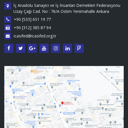
İç Anadolu Sanayici ve İş İnsanları Dernekleri Federasyonu
Uzay Çağı Cad. No : 76/A Ostim Yenimahalle Ankara
+90 [533] 651 19 77
+90 [312] 385 87 94
icasifed@icasifed.org.tr