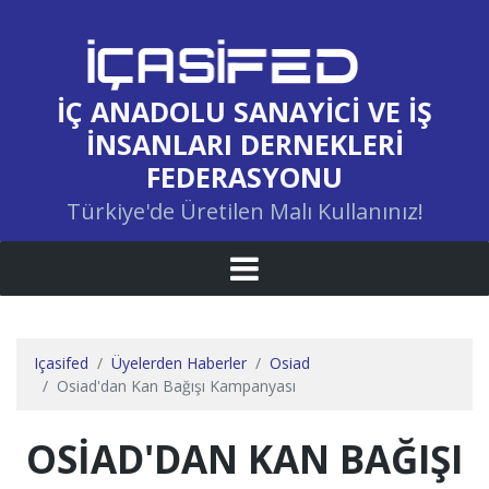
İÇ ANADOLU SANAYICI VE İŞ
İNSANLARI DERNEKLERI
FEDERASYONU
Türkiye'de Üretilen Malı Kullanınız!
Içasifed
Üyelerden Haberler
Osiad
Osiad'dan Kan Bağışı Kampanyası
OSİAD'DAN KAN BAĞIŞI