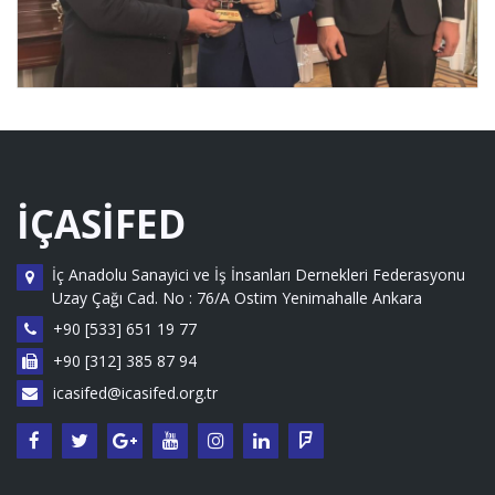
İÇASİFED
İç Anadolu Sanayici ve İş İnsanları Dernekleri Federasyonu
Uzay Çağı Cad. No : 76/A Ostim Yenimahalle Ankara
+90 [533] 651 19 77
+90 [312] 385 87 94
icasifed@icasifed.org.tr