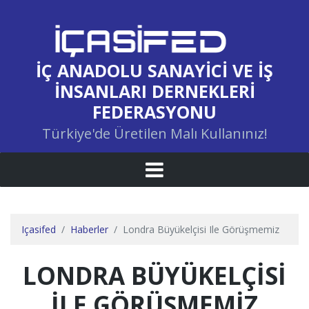
İÇ ANADOLU SANAYICI VE İŞ
İNSANLARI DERNEKLERI
FEDERASYONU
Türkiye'de Üretilen Malı Kullanınız!
Içasifed
Haberler
Londra Büyükelçisi Ile Görüşmemiz
LONDRA BÜYÜKELÇİSİ
İLE GÖRÜŞMEMİZ