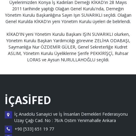
Üyelerimizden Konya İş Kadınları Derneği KİKAD'ın 28 Mayıs
2011 tarihinde yaptığı Olağan Genel Kurulu'nda, Derneğin
Yönetim Kurulu Başkanlığına Sayın Işın SUVARIKLI seçildi. Olağan
Genel Kurulda KİKAD'ın yeni Yönetim Kurulu üyeleri de belirlendi.
KİKAD’IN yeni Yönetim Kurulu Başkanı IŞIN SUVARIKLI olurken,
Yönetim Kurulu Başkan Yardımcılığı görevine ZELİHA ODABAŞI,
Saymanlığa Nur ÖZDEMİR GÜLER, Genel Sekreterliğe Kudret
ASLIM, Yönetim Kurulu Üyeliklerine Şerife PEKKİRİŞÇİ, Ruhsar
LORAS ve Aysun NURULLAHOĞLU seçildi.
İÇASİFED
İç Anadolu Sanayici ve İş İnsanları Dernekleri Federasyonu
Uzay Çağı Cad. No : 76/A Ostim Yenimahalle Ankara
+90 [533] 651 19 77