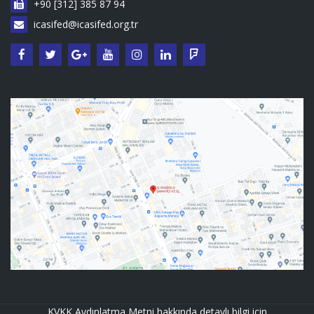
+90 [312] 385 87 94
icasifed@icasifed.org.tr
KVKK Aydınlatma Metni hakkında detaylı bilgi için