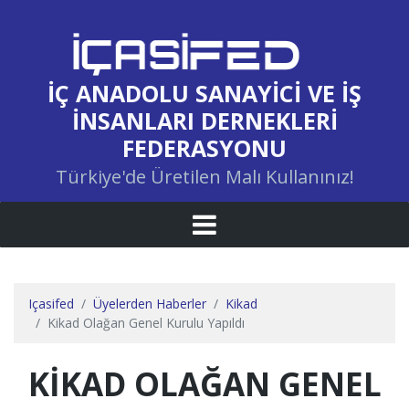
İÇ ANADOLU SANAYICI VE İŞ
İNSANLARI DERNEKLERI
FEDERASYONU
Türkiye'de Üretilen Malı Kullanınız!
Içasifed
Üyelerden Haberler
Kikad
Kikad Olağan Genel Kurulu Yapıldı
KIKAD OLAĞAN GENEL