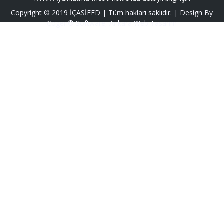
Copyright ©
2019
İÇASİFED
| Tüm hakları saklıdır. | Design By
Cogen® Software
,
Ankara Web Tasarım