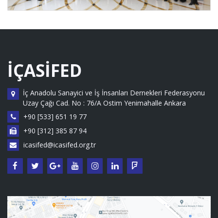
İÇASİFED
İç Anadolu Sanayici ve İş İnsanları Dernekleri Federasyonu
Uzay Çağı Cad. No : 76/A Ostim Yenimahalle Ankara
+90 [533] 651 19 77
+90 [312] 385 87 94
icasifed@icasifed.org.tr