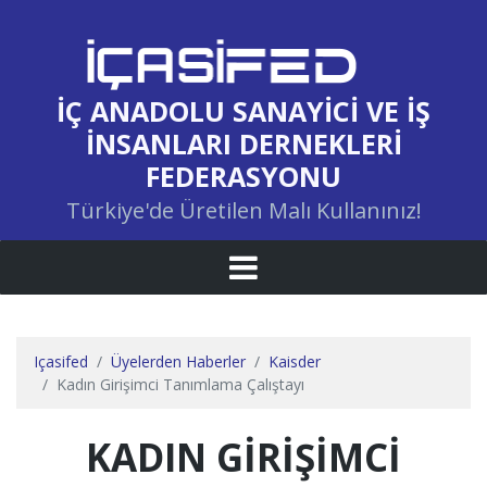
İÇ ANADOLU SANAYICI VE İŞ
İNSANLARI DERNEKLERI
FEDERASYONU
Türkiye'de Üretilen Malı Kullanınız!
Içasifed
Üyelerden Haberler
Kaisder
Kadın Girişimci Tanımlama Çalıştayı
KADIN GIRIŞIMCI