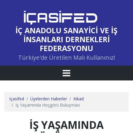
İÇ ANADOLU SANAYICI VE İŞ
İNSANLARI DERNEKLERI
FEDERASYONU
Türkiye'de Üretilen Malı Kullanınız!
Içasifed
Üyelerden Haberler
Kikad
Iş Yaşamında Hoşgörü Buluşması
İŞ YAŞAMINDA