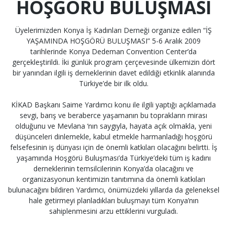
HOŞGÖRÜ BULUŞMASI
Üyelerimizden Konya İş Kadınları Derneği organize edilen “İŞ
YAŞAMINDA HOŞGÖRÜ BULUŞMASI” 5-6 Aralık 2009
tarihlerinde Konya Dedeman Convention Center’da
gerçekleştirildi. İki günlük program çerçevesinde ülkemizin dört
bir yanından ilgili iş derneklerinin davet edildiği etkinlik alanında
Türkiye’de bir ilk oldu.
KİKAD Başkanı Saime Yardımcı konu ile ilgili yaptığı açıklamada
sevgi, barış ve beraberce yaşamanın bu toprakların mirası
olduğunu ve Mevlana ‘nın saygıyla, hayata açık olmakla, yeni
düşünceleri dinlemekle, kabul etmekle harmanladığı hoşgörü
felsefesinin iş dünyası için de önemli katkıları olacağını belirtti. İş
yaşamında Hoşgörü Buluşması’da Türkiye’deki tüm iş kadını
derneklerinin temsilcilerinin Konya’da olacağını ve
organizasyonun kentimizin tanıtımına da önemli katkıları
bulunacağını bildiren Yardımcı, önümüzdeki yıllarda da geleneksel
hale getirmeyi planladıkları buluşmayı tüm Konya’nın
sahiplenmesini arzu ettiklerini vurguladı.