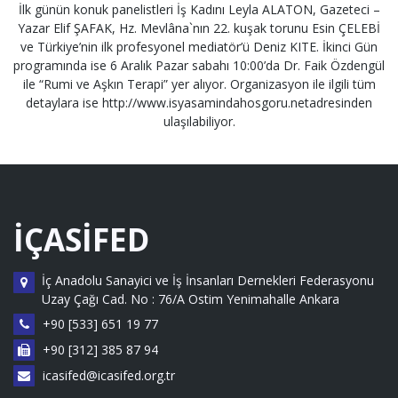
İlk günün konuk panelistleri İş Kadını Leyla ALATON, Gazeteci –
Yazar Elif ŞAFAK, Hz. Mevlâna`nın 22. kuşak torunu Esin ÇELEBİ
ve Türkiye’nin ilk profesyonel mediatör’ü Deniz KITE. İkinci Gün
programında ise 6 Aralık Pazar sabahı 10:00’da Dr. Faik Özdengül
ile “Rumi ve Aşkın Terapi” yer alıyor. Organizasyon ile ilgili tüm
detaylara ise http://www.isyasamindahosgoru.netadresinden
ulaşılabiliyor.
İÇASİFED
İç Anadolu Sanayici ve İş İnsanları Dernekleri Federasyonu
Uzay Çağı Cad. No : 76/A Ostim Yenimahalle Ankara
+90 [533] 651 19 77
+90 [312] 385 87 94
icasifed@icasifed.org.tr