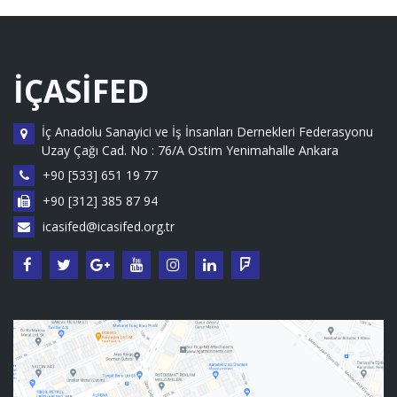
İÇASİFED
İç Anadolu Sanayici ve İş İnsanları Dernekleri Federasyonu
Uzay Çağı Cad. No : 76/A Ostim Yenimahalle Ankara
+90 [533] 651 19 77
+90 [312] 385 87 94
icasifed@icasifed.org.tr