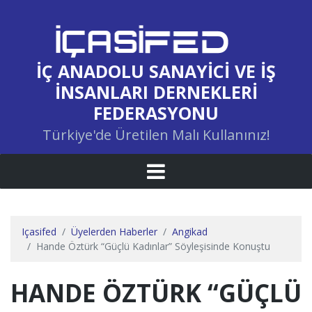
İÇ ANADOLU SANAYICI VE İŞ
İNSANLARI DERNEKLERI
FEDERASYONU
Türkiye'de Üretilen Malı Kullanınız!
Içasifed
Üyelerden Haberler
Angikad
Hande Öztürk “güçlü Kadınlar” Söyleşisinde Konuştu
HANDE ÖZTÜRK “GÜÇLÜ