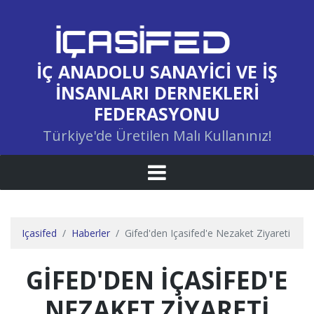
İÇ ANADOLU SANAYICI VE İŞ
İNSANLARI DERNEKLERI
FEDERASYONU
Türkiye'de Üretilen Malı Kullanınız!
Içasifed
Haberler
Gifed'den Içasifed'e Nezaket Ziyareti
GİFED'DEN İÇASİFED'E
NEZAKET ZİYARETİ