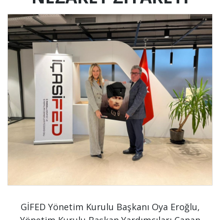
GİFED Yönetim Kurulu Başkanı Oya Eroğlu,