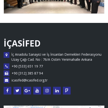
İÇASİFED
İç Anadolu Sanayici ve İş İnsanları Dernekleri Federasyonu
Uzay Çağı Cad. No : 76/A Ostim Yenimahalle Ankara
+90 [533] 651 19 77
+90 [312] 385 87 94
icasifed@icasifed.org.tr