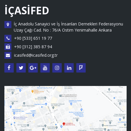
İÇASİFED
İç Anadolu Sanayici ve İş İnsanları Dernekleri Federasyonu
Uzay Çağı Cad. No : 76/A Ostim Yenimahalle Ankara
+90 [533] 651 19 77
+90 [312] 385 87 94
icasifed@icasifed.org.tr