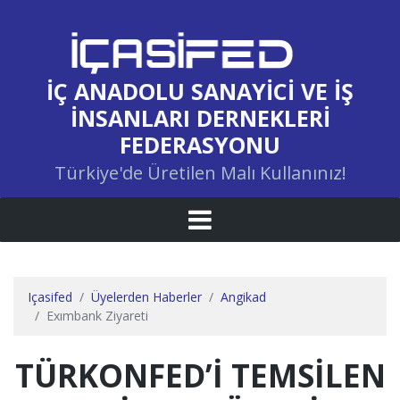
İÇ ANADOLU SANAYICI VE İŞ
İNSANLARI DERNEKLERI
FEDERASYONU
Türkiye'de Üretilen Malı Kullanınız!
Içasifed
Üyelerden Haberler
Angikad
Exımbank Ziyareti
TÜRKONFED’I TEMSILEN