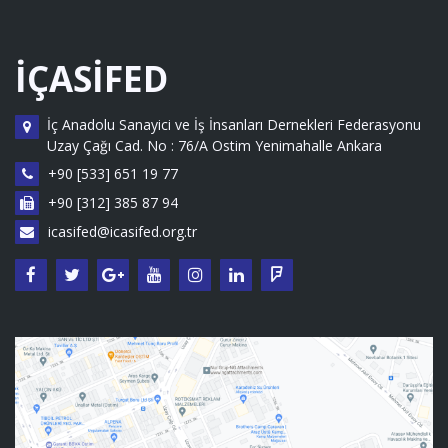
İÇASİFED
İç Anadolu Sanayici ve İş İnsanları Dernekleri Federasyonu
Uzay Çağı Cad. No : 76/A Ostim Yenimahalle Ankara
+90 [533] 651 19 77
+90 [312] 385 87 94
icasifed@icasifed.org.tr