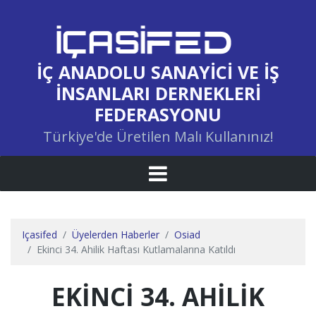
İÇ ANADOLU SANAYICI VE İŞ
İNSANLARI DERNEKLERI
FEDERASYONU
Türkiye'de Üretilen Malı Kullanınız!
Içasifed
Üyelerden Haberler
Osiad
Ekinci 34. Ahilik Haftası Kutlamalarına Katıldı
EKINCI 34. AHILIK