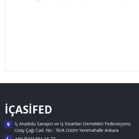
İÇASİFED
İç Anadolu Sanayici ve İş İnsanları Dernekleri Federasyonu
Uzay Çağı Cad. No : 76/A Ostim Yenimahalle Ankara
+90 [533] 651 19 77