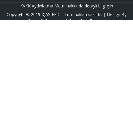
KVKK Aydınlatma Metni hakkında detaylı bilgi için
Copyright ©
2019
İÇASİFED
| Tüm hakları saklıdır. | Design By
Cogen® Software
,
Ankara Web Tasarım