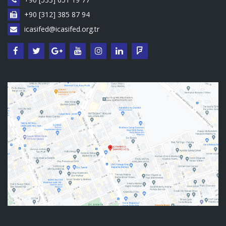
+90 [312] 385 87 94
icasifed@icasifed.org.tr