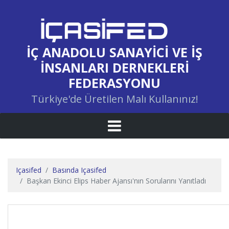
İÇ ANADOLU SANAYICI VE İŞ
İNSANLARI DERNEKLERI
FEDERASYONU
Türkiye'de Üretilen Malı Kullanınız!
Içasifed
Basında Içasifed
Başkan Ekinci Elips Haber Ajansı'nın Sorularını Yanıtladı