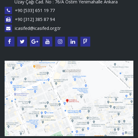
Uzay Çağı Cad. No : 76/A Ostim Yenimahalle Ankara
+90 [533] 651 19 77
+90 [312] 385 87 94
icasifed@icasifed.org.tr