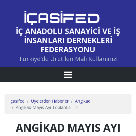
İÇ ANADOLU SANAYICI VE İŞ
İNSANLARI DERNEKLERI
FEDERASYONU
Türkiye'de Üretilen Malı Kullanınız!
Içasifed
Üyelerden Haberler
Angikad
Angikad Mayıs Ayı Toplantısı - 2
ANGIKAD MAYIS AYI