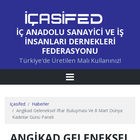
İÇ ANADOLU SANAYICI VE İŞ
İNSANLARI DERNEKLERI
FEDERASYONU
Türkiye'de Üretilen Malı Kullanınız!
Içasifed
Haberler
Angikad Geleneksel Iftar Buluşması Ve 8 Mart Dünya
Kadınlar Günü Paneli
ANGİKAD GELENEKSEL