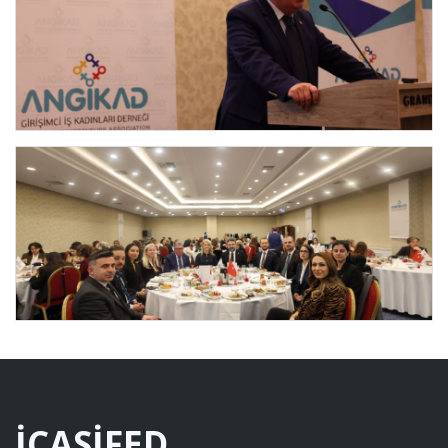
İÇASİFED