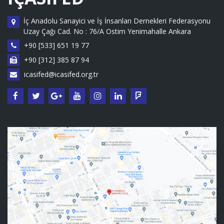
İç Anadolu Sanayici ve İş İnsanları Dernekleri Federasyonu
Uzay Çağı Cad. No : 76/A Ostim Yenimahalle Ankara
+90 [533] 651 19 77
+90 [312] 385 87 94
icasifed@icasifed.org.tr