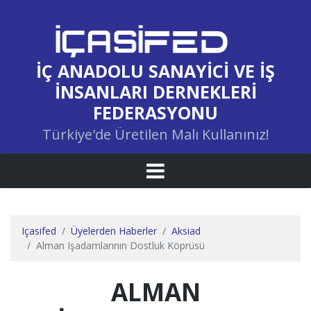
İÇ ANADOLU SANAYICI VE İŞ
İNSANLARI DERNEKLERI
FEDERASYONU
Türkiye'de Üretilen Malı Kullanınız!
Içasifed
Üyelerden Haberler
Aksiad
Alman Işadamlarının Dostluk Köprüsü
ALMAN