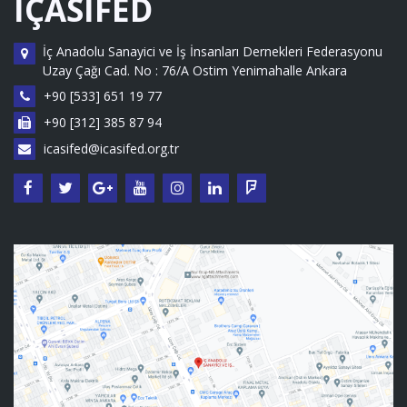
İÇASİFED
İç Anadolu Sanayici ve İş İnsanları Dernekleri Federasyonu
Uzay Çağı Cad. No : 76/A Ostim Yenimahalle Ankara
+90 [533] 651 19 77
+90 [312] 385 87 94
icasifed@icasifed.org.tr